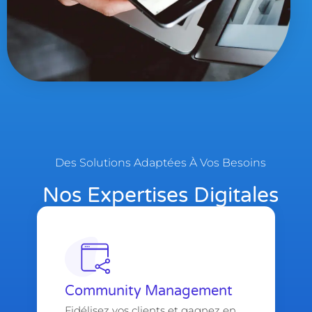
Des Solutions Adaptées À Vos Besoins
Nos Expertises Digitales
Community Management
Fidélisez vos clients et gagnez en